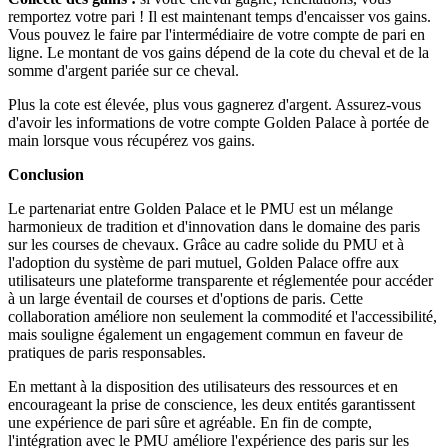
remportez votre pari ! Il est maintenant temps d'encaisser vos gains.
Vous pouvez le faire par l'intermédiaire de votre compte de pari en
ligne. Le montant de vos gains dépend de la cote du cheval et de la
somme d'argent pariée sur ce cheval.
Plus la cote est élevée, plus vous gagnerez d'argent. Assurez-vous
d'avoir les informations de votre compte Golden Palace à portée de
main lorsque vous récupérez vos gains.
Conclusion
Le partenariat entre Golden Palace et le PMU est un mélange
harmonieux de tradition et d'innovation dans le domaine des paris
sur les courses de chevaux. Grâce au cadre solide du PMU et à
l'adoption du système de pari mutuel, Golden Palace offre aux
utilisateurs une plateforme transparente et réglementée pour accéder
à un large éventail de courses et d'options de paris. Cette
collaboration améliore non seulement la commodité et l'accessibilité,
mais souligne également un engagement commun en faveur de
pratiques de paris responsables.
En mettant à la disposition des utilisateurs des ressources et en
encourageant la prise de conscience, les deux entités garantissent
une expérience de pari sûre et agréable. En fin de compte,
l'intégration avec le PMU améliore l'expérience des paris sur les