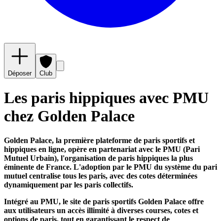
Déposer
Club
Les paris hippiques avec PMU
chez Golden Palace
Golden Palace, la première plateforme de paris sportifs et
hippiques en ligne, opère en partenariat avec le PMU (Pari
Mutuel Urbain), l'organisation de paris hippiques la plus
éminente de France. L'adoption par le PMU du système du pari
mutuel centralise tous les paris, avec des cotes déterminées
dynamiquement par les paris collectifs.
Intégré au PMU, le site de paris sportifs Golden Palace offre
aux utilisateurs un accès illimité à diverses courses, cotes et
options de paris, tout en garantissant le respect de