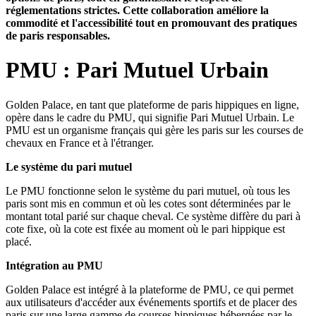
réglementations strictes. Cette collaboration améliore la
commodité et l'accessibilité tout en promouvant des pratiques
de paris responsables.
PMU : Pari Mutuel Urbain
Golden Palace, en tant que plateforme de paris hippiques en ligne,
opère dans le cadre du PMU, qui signifie Pari Mutuel Urbain. Le
PMU est un organisme français qui gère les paris sur les courses de
chevaux en France et à l'étranger.
Le système du pari mutuel
Le PMU fonctionne selon le système du pari mutuel, où tous les
paris sont mis en commun et où les cotes sont déterminées par le
montant total parié sur chaque cheval. Ce système diffère du pari à
cote fixe, où la cote est fixée au moment où le pari hippique est
placé.
Intégration au PMU
Golden Palace est intégré à la plateforme de PMU, ce qui permet
aux utilisateurs d'accéder aux événements sportifs et de placer des
paris sur une large gamme de courses hippiques hébergées par le