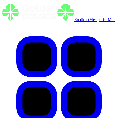
En direct
Mes paris
PMU