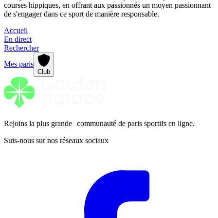
courses hippiques, en offrant aux passionnés un moyen passionnant
de s'engager dans ce sport de manière responsable.
Accueil
En direct
Rechercher
Mes paris
Club
Rejoins la plus grande communauté de paris sportifs en ligne.
Suis-nous sur nos réseaux sociaux