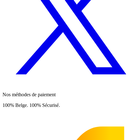
Nos méthodes de paiement
100% Belge. 100% Sécurisé.