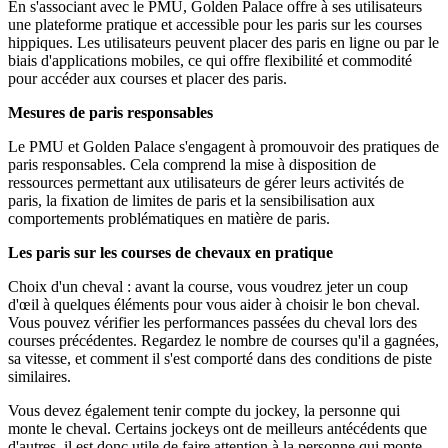
En s'associant avec le PMU, Golden Palace offre à ses utilisateurs
une plateforme pratique et accessible pour les paris sur les courses
hippiques. Les utilisateurs peuvent placer des paris en ligne ou par le
biais d'applications mobiles, ce qui offre flexibilité et commodité
pour accéder aux courses et placer des paris.
Mesures de paris responsables
Le PMU et Golden Palace s'engagent à promouvoir des pratiques de
paris responsables. Cela comprend la mise à disposition de
ressources permettant aux utilisateurs de gérer leurs activités de
paris, la fixation de limites de paris et la sensibilisation aux
comportements problématiques en matière de paris.
Les paris sur les courses de chevaux en pratique
Choix d'un cheval : avant la course, vous voudrez jeter un coup
d'œil à quelques éléments pour vous aider à choisir le bon cheval.
Vous pouvez vérifier les performances passées du cheval lors des
courses précédentes. Regardez le nombre de courses qu'il a gagnées,
sa vitesse, et comment il s'est comporté dans des conditions de piste
similaires.
Vous devez également tenir compte du jockey, la personne qui
monte le cheval. Certains jockeys ont de meilleurs antécédents que
d'autres, il est donc utile de faire attention à la personne qui monte