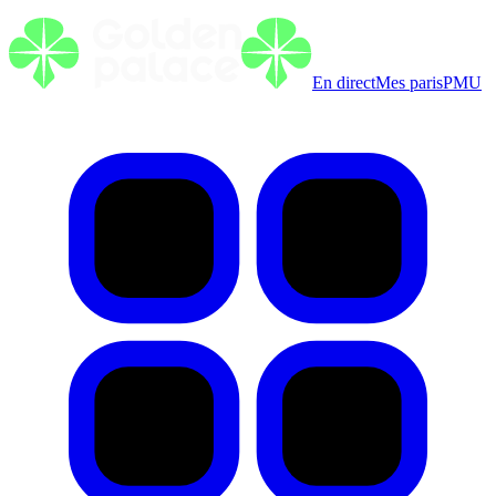
En direct
Mes paris
PMU