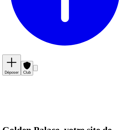
Déposer
Club
Golden Palace, votre site de