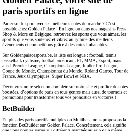
paris sportifs en ligne
Parier sur le sport avec les meilleures cotes du marché ? C’est
possible chez Golden Palace ! En ligne ou dans nos magasins Press
Shop & More en Belgique, retrouvez les sports que vous aimez, les
sportifs que vous soutenez et vibrez au rythme des meilleurs
événements et compétitions grâce à des cotes imbattables.
Sur Goldenpalacesports.be, la liste est longue : football, tennis,
basketball, cyclisme, football américain, F1, MMA, Esport, mais
aussi Premier League, Champions League, Jupiler Pro League,
Coupe du Monde, Championnat du Monde, Roland Garros, Tour de
France, Jeux Olympiques, Super Bowl et NBA.
Découvrez notre sélection complète sur notre site et profiter de cotes
boostées, d’options de paris en tous genres mais aussi de tournois et
promotions pour transformer tous vos pronostics en victoires !
BetBuilder
En plus des paris sportifs multiples ou Multibets, nous proposons la
fonction BetBuilder sur Golden Palace. Concrètement, cela signifie
que vous pouvez parier sur différents marchés au sein d'un même