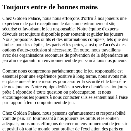
Toujours entre de bonnes mains
Chez Golden Palace, nous nous efforçons d'offrir à nos joueurs une
expérience de pari exceptionnelle dans un environnement sûr,
sécurisé et favorisant le jeu responsable. Notre équipe d'experts
dévoués est toujours disponible pour soutenir et guider les joueurs.
Nous proposons des outils et des informations complets, tels que des
limites pour les dépôts, les paris et les pertes, ainsi que l'accès à des
options d'auto-exclusion si nécessaire. En outre, nous travaillons
avec des organisations reconnues de prévention de la dépendance au
jeu afin de garantir un environnement de jeu sain à tous nos joueurs.
Comme nous comprenons parfaitement que le jeu responsable est
essentiel pour une expérience positive à long terme, nous avons mis
en place une série de mesures pour assurer la sécurité et le bien-être
de nos joueurs. Notre équipe dédiée au service clientèle est toujours
prête à répondre à toute question ou préoccupation, et nous
encourageons les joueurs à nous contacter s'ils se sentent mal à l'aise
par rapport à leur comportement de jeu.
Chez Golden Palace, nous pensons qu'amusement et responsabilité
vont de pair. En fournissant à nos joueurs les outils et le soutien
adéquats, nous nous efforçons de créer un environnement de jeu sûr
et positif où tout le monde peut profiter de l'excitation des paris en