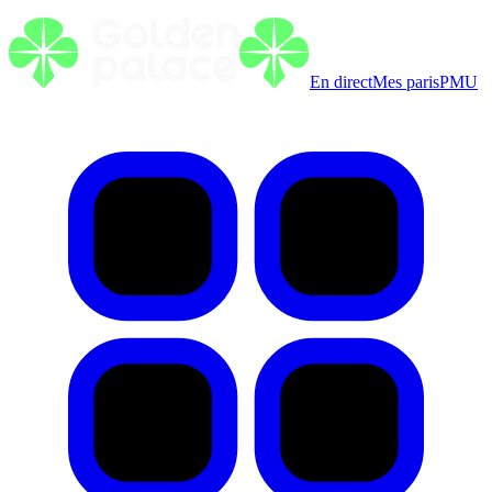
En direct
Mes paris
PMU