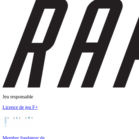
Jeu responsable
Licence de jeu F+
Membre fondateur de