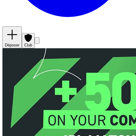
Déposer
Club