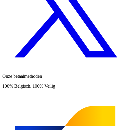
Onze betaalmethoden
100% Belgisch. 100% Veilig