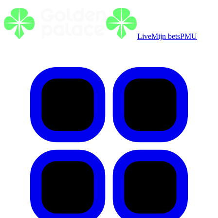
Live
Mijn bets
PMU