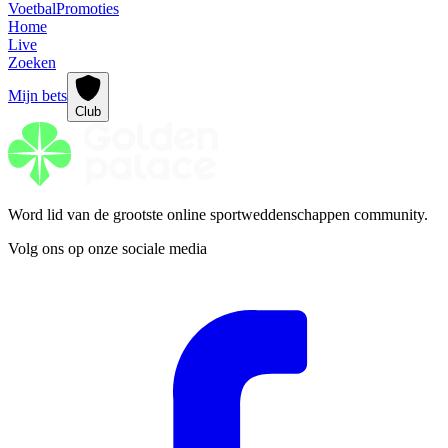
Voetbal
Promoties
Home
Live
Zoeken
Mijn bets
Club
Word lid van de grootste online sportweddenschappen community.
Volg ons op onze sociale media