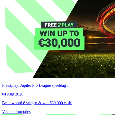
Free2play: Jupiler Pro League speeldag 1
04 Aug 2026
Beantwoord 8 vragen & win €30.000 cash!
Voetbal
Promoties