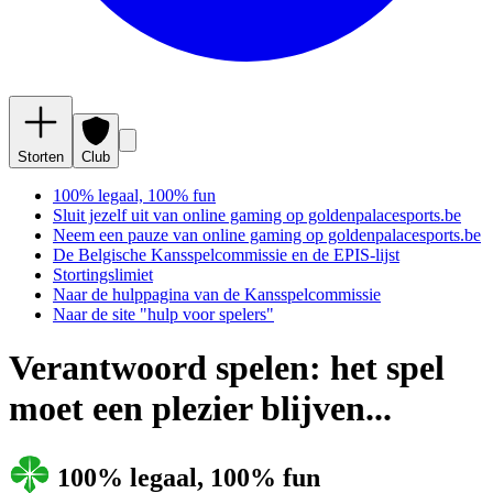
Storten
Club
100% legaal, 100% fun
Sluit jezelf uit van online gaming op goldenpalacesports.be
Neem een pauze van online gaming op goldenpalacesports.be
De Belgische Kansspelcommissie en de EPIS-lijst
Stortingslimiet
Naar de hulppagina van de Kansspelcommissie
Naar de site "hulp voor spelers"
Verantwoord spelen: het spel
moet een plezier blijven...
100% legaal, 100% fun