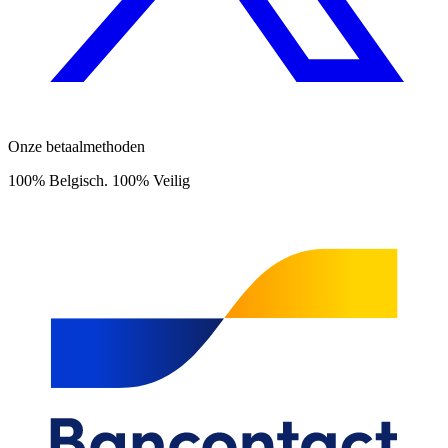
Onze betaalmethoden
100% Belgisch. 100% Veilig