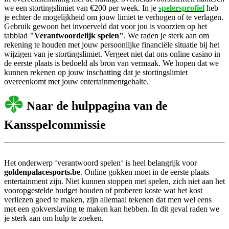
we een stortingslimiet van €200 per week. In je
spelersprofiel
heb
je echter de mogelijkheid om jouw limiet te verhogen of te verlagen.
Gebruik gewoon het invoerveld dat voor jou is voorzien op het
tabblad
"Verantwoordelijk spelen"
. We raden je sterk aan om
rekening te houden met jouw persoonlijke financiële situatie bij het
wijzigen van je stortingslimiet. Vergeet niet dat ons online casino in
de eerste plaats is bedoeld als bron van vermaak. We hopen dat we
kunnen rekenen op jouw inschatting dat je stortingslimiet
overeenkomt met jouw entertainmentgehalte.
Naar de hulppagina van de
Kansspelcommissie
Het onderwerp ‘verantwoord spelen‘ is heel belangrijk voor
goldenpalacesports.be
. Online gokken moet in de eerste plaats
entertainment zijn. Niet kunnen stoppen met spelen, zich niet aan het
vooropgestelde budget houden of proberen koste wat het kost
verliezen goed te maken, zijn allemaal tekenen dat men wel eens
met een gokverslaving te maken kan hebben. In dit geval raden we
je sterk aan om hulp te zoeken.