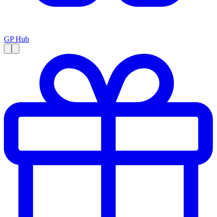
GP Hub