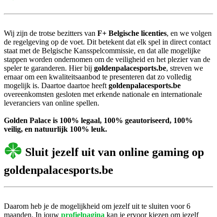
Wij zijn de trotse bezitters van
F+ Belgische licenties
, en we volgen
de regelgeving op de voet. Dit betekent dat elk spel in direct contact
staat met de Belgische Kansspelcommissie, en dat alle mogelijke
stappen worden ondernomen om de veiligheid en het plezier van de
speler te garanderen. Hier bij
goldenpalacesports.be
, streven we
ernaar om een kwaliteitsaanbod te presenteren dat zo volledig
mogelijk is. Daartoe daartoe heeft
goldenpalacesports.be
overeenkomsten gesloten met erkende nationale en internationale
leveranciers van online spellen.
Golden Palace is 100% legaal, 100% geautoriseerd, 100%
veilig, en natuurlijk 100% leuk.
Sluit jezelf uit van online gaming op
goldenpalacesports.be
Daarom heb je de mogelijkheid om jezelf uit te sluiten voor 6
maanden. In jouw
profielpagina
kan je ervoor kiezen om jezelf