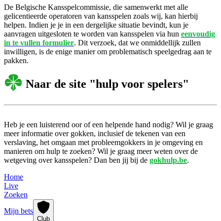
De Belgische Kansspelcommissie, die samenwerkt met alle
gelicentieerde operatoren van kansspelen zoals wij, kan hierbij
helpen. Indien je je in een dergelijke situatie bevindt, kun je
aanvragen uitgesloten te worden van kansspelen via hun
eenvoudig
in te vullen formulier
. Dit verzoek, dat we onmiddellijk zullen
inwilligen, is de enige manier om problematisch speelgedrag aan te
pakken.
Naar de site "hulp voor spelers"
Heb je een luisterend oor of een helpende hand nodig? Wil je graag
meer informatie over gokken, inclusief de tekenen van een
verslaving, het omgaan met probleemgokkers in je omgeving en
manieren om hulp te zoeken? Wil je graag meer weten over de
wetgeving over kansspelen? Dan ben jij bij de
gokhulp.be
.
Home
Live
Zoeken
Mijn bets
Club