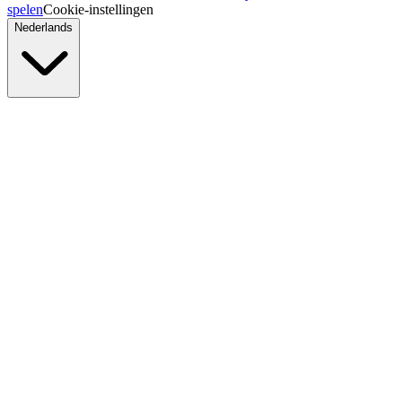
spelen
Cookie-instellingen
Nederlands